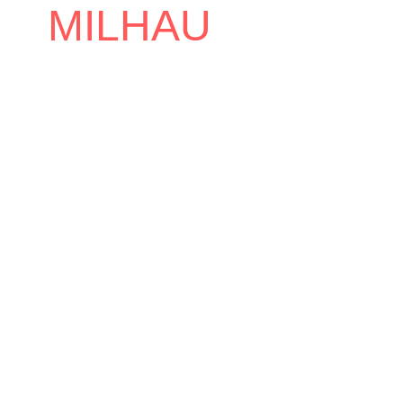
MILHAU
Accueil
Mairie
Conseil Municipal
/
/
/
Guillaume MILHAU