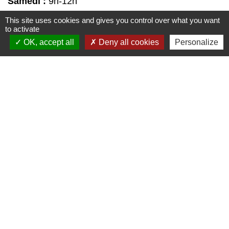
Samedi :
9h-12h
This site uses cookies and gives you control over what you want
to activate
Liens
OK, accept all
Deny all cookies
Personalize
↪️ CAF
↪️ CCI
↪️ OIS
↪️ OIT
↪️ Pôle Emplois
Partenaires
Union Européenne
Etat Français
Région Occitanie
Département du Gers