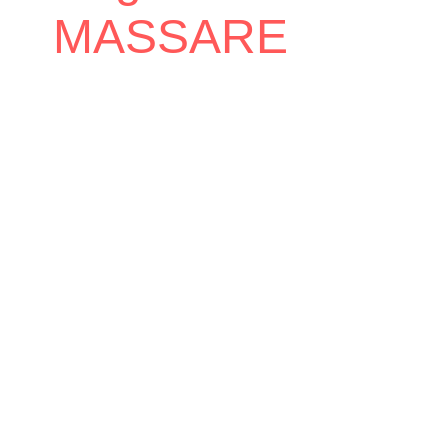
MASSARE
Accueil
Mairie
Conseil Municipal
/
/
/
Hugues MASSARE