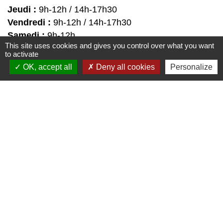
Jeudi :
9h-12h / 14h-17h30
Vendredi :
9h-12h / 14h-17h30
Samedi :
9h-12h
This site uses cookies and gives you control over what you want
to activate
OK, accept all
Deny all cookies
Personalize
Liens
↪️ CAF
↪️ CCI
↪️ OIS
↪️ OIT
↪️ Pôle Emplois
Partenaires
Union Européenne
Etat Français