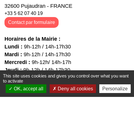
32600 Pujaudran - FRANCE
+33 5 62 07 40 19
Contact par formulaire
Horaires de la Mairie :
Lundi :
9h-12h / 14h-17h30
Mardi :
9h-12h / 14h-17h30
Mercredi :
9h-12h/ 14h-17h
Jeudi :
9h-12h / 14h-17h30
This site uses cookies and gives you control over what you want
Vendredi :
9h-12h / 14h-17h30
to activate
Samedi :
9h-12h
OK, accept all
Deny all cookies
Personalize
Liens
↪️ CAF
↪️ CCI
↪️ OIS