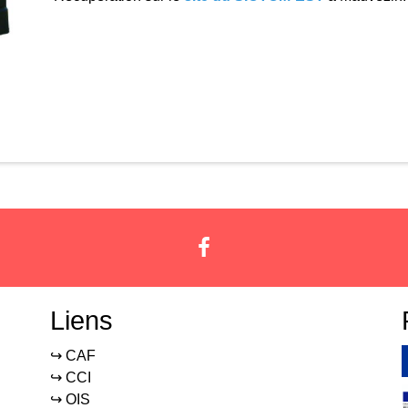
Liens
↪️ CAF
↪️ CCI
↪️ OIS