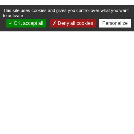
This site uses cookies and gives you control over what you want
Liens
to activate
OK, accept all
Deny all cookies
Personalize
↪️ CAF
↪️ CCI
↪️ OIS
↪️ OIT
↪️ Pôle Emplois
Partenaires
Union Européenne
Etat Français
Région Occitanie
Département du Gers