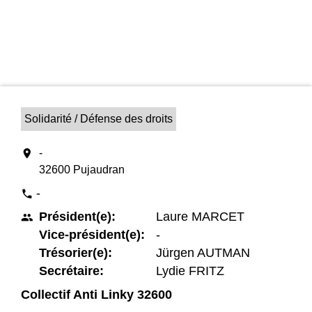
Solidarité / Défense des droits
location_on
-
32600 Pujaudran
-
phone
Président(e):
Laure MARCET
people
Vice-président(e):
-
Trésorier(e):
Jürgen AUTMAN
Secrétaire:
Lydie FRITZ
Collectif Anti Linky 32600