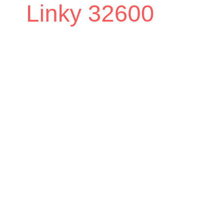
Linky 32600
Accueil
Vie pratique
Annuaire des
/
/
Associations
Collectif Anti Linky 32600
/